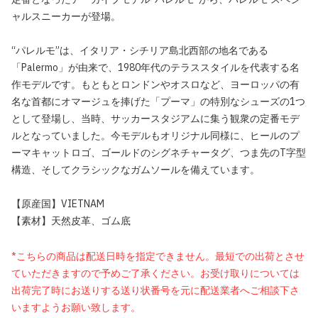
ャルスニーカーが登場。
“パレルモ”は、イタリア・シチリア島北西部の地名である
「Palermo」が由来で、1980年代のテラススタイルを代表する名
作モデルです。もともとロンドンやオスロなど、ヨーロッパの有
名な首都にオマージュを捧げた「プーマ」の特別なシューズの1つ
として登場し、当時、サッカースタジアムに集う観衆の定番モデ
ルとなっていました。今モデルもオリジナル同様に、ヒールのプ
ーマキャットロゴ、ゴールドのシグネチャータグ、つま先のT字型
構造、そしてクラシックなガムソールを備えています。
【原産国】VIETNAM
【素材】天然皮革、ゴム底
*こちらの商品は配送日時を指定できません。最短での出荷とさせ
ていただきますので予めご了承ください。お受け取りについては
出荷完了時にお送りする送り状番号を元に配送業者へご相談下さ
いますようお願い致します。