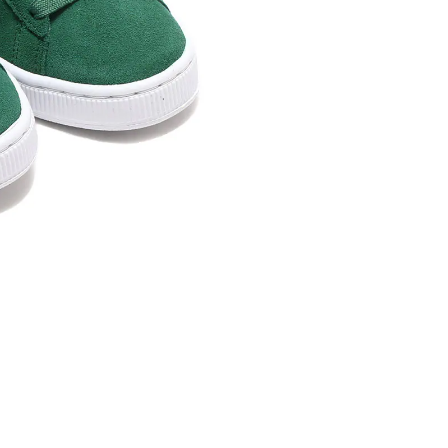
内いたしか
※ 店舗へ
※ 価格表
が生じる場