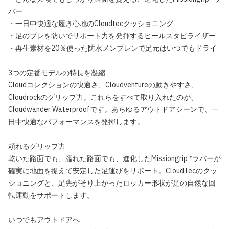
バー
・一日中快適な履き心地のCloudtecクッショニング
・足のブレを防いでサポート力を発揮するヒールスタビライザー
・再生素材を20％使った防水メンブレンで足元はいつでもドライ
3つの定番モデルの特長を凝縮
Cloudコレクションの快適さ、Cloudventureの動きやすさ、
Cloudrockのグリップ力。これらをすべて取り入れたのが、
Cloudwander Waterproofです。あらゆるアウトドアシーンで、一
日中快適なパフォーマンスを発揮します。
頼れるグリップ力
乾いた路面でも、濡れた路面でも、進化したMissiongrip™ラバーが
確実に地面を捉えて安定した足運びをサポート。CloudTecのクッ
ショニングと、足先がそり上がったロッカー形状が足の自然な回
転運動をサポートします。
いつでもアウトドアへ