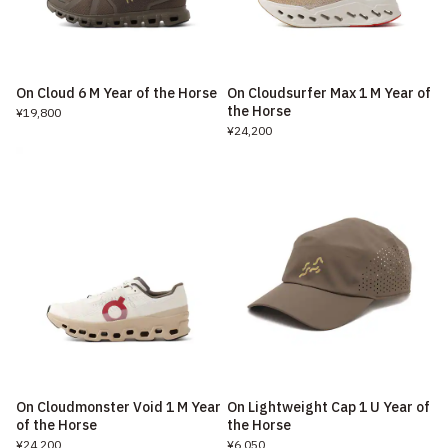
On Cloud 6 M Year of the Horse
On Cloudsurfer Max 1 M Year of
the Horse
¥19,800
¥24,200
On Cloudmonster Void 1 M Year
On Lightweight Cap 1 U Year of
of the Horse
the Horse
¥24,200
¥6,050