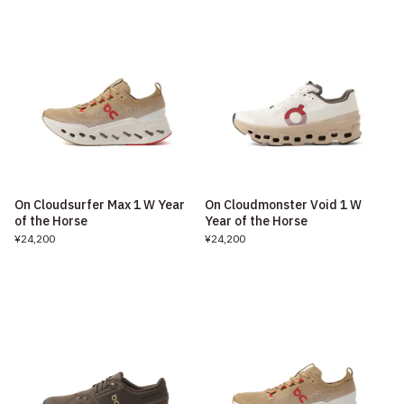
On Cloudsurfer Max 1 W Year
On Cloudmonster Void 1 W
of the Horse
Year of the Horse
¥24,200
¥24,200