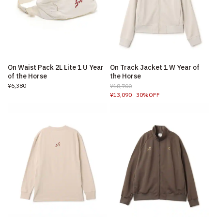
On Waist Pack 2L Lite 1 U Year
On Track Jacket 1 W Year of
of the Horse
the Horse
¥6,380
¥18,700
¥13,090
30%OFF