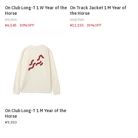
On Club Long-T 1 W Year of the
On Track Jacket 1 M Year of
Horse
the Horse
¥9,350
¥18,700
¥6,545
30%OFF
¥12,155
35%OFF
On Club Long-T 1 M Year of the
Horse
¥9,350