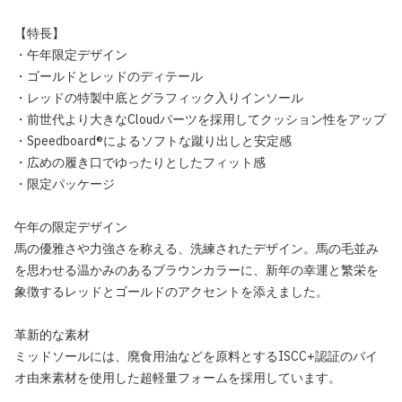
【特長】
・午年限定デザイン
・ゴールドとレッドのディテール
・レッドの特製中底とグラフィック入りインソール
・前世代より大きなCloudパーツを採用してクッション性をアップ
・Speedboard®によるソフトな蹴り出しと安定感
・広めの履き口でゆったりとしたフィット感
・限定パッケージ
午年の限定デザイン
馬の優雅さや力強さを称える、洗練されたデザイン。馬の毛並み
を思わせる温かみのあるブラウンカラーに、新年の幸運と繁栄を
象徴するレッドとゴールドのアクセントを添えました。
革新的な素材
ミッドソールには、廃食用油などを原料とするISCC+認証のバイ
オ由来素材を使用した超軽量フォームを採用しています。