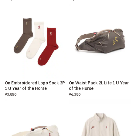
On Embroidered Logo Sock 3P
On Waist Pack 2L Lite 1 U Year
1 U Year of the Horse
of the Horse
¥3,850
¥6,380