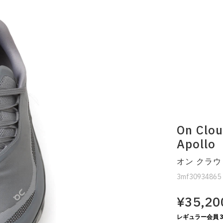
On Clo
Apollo
オン クラウ
3mf30934865
¥35,20
レギュラー会員 3