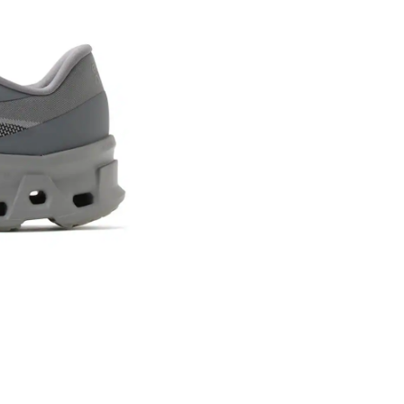
※ 店舗在
内いたしか
※ 店舗へ
※ 価格表
が生じる場