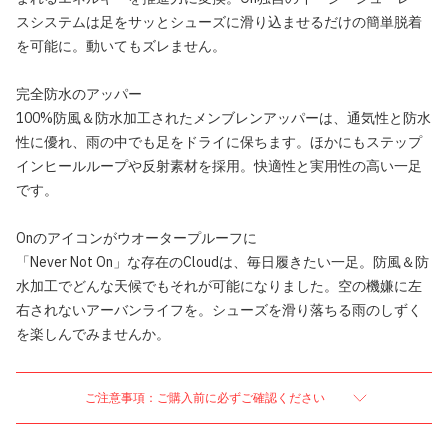
スシステムは足をサッとシューズに滑り込ませるだけの簡単脱着
を可能に。動いてもズレません。
完全防水のアッパー
100%防風＆防水加工されたメンブレンアッパーは、通気性と防水
性に優れ、雨の中でも足をドライに保ちます。ほかにもステップ
インヒールループや反射素材を採用。快適性と実用性の高い一足
です。
Onのアイコンがウオータープルーフに
「Never Not On」な存在のCloudは、毎日履きたい一足。防風＆防
水加工でどんな天候でもそれが可能になりました。空の機嫌に左
右されないアーバンライフを。シューズを滑り落ちる雨のしずく
を楽しんでみませんか。
ご注意事項：ご購入前に必ずご確認ください