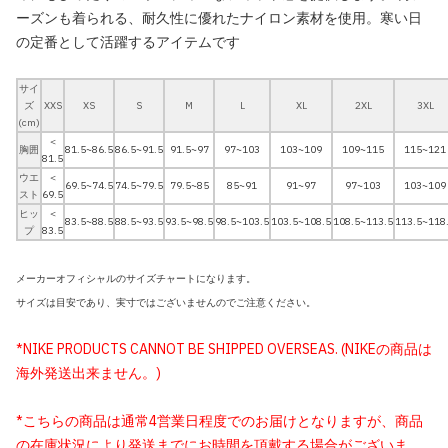
ーズンも着られる、耐久性に優れたナイロン素材を使用。寒い日
の定番として活躍するアイテムです
サイ
ズ
XXS
XS
S
M
L
XL
2XL
3XL
(cm)
＜
胸囲
81.5~86.5
86.5~91.5
91.5~97
97~103
103~109
109~115
115~121
81.5
ウエ
＜
69.5~74.5
74.5~79.5
79.5~85
85~91
91~97
97~103
103~109
スト
69.5
ヒッ
＜
83.5~88.5
88.5~93.5
93.5~98.5
98.5~103.5
103.5~108.5
108.5~113.5
113.5~118
プ
83.5
メーカーオフィシャルのサイズチャートになります。
サイズは目安であり、実寸ではございませんのでご注意ください。
*NIKE PRODUCTS CANNOT BE SHIPPED OVERSEAS. (NIKEの商品は
海外発送出来ません。)
*こちらの商品は通常4営業日程度でのお届けとなりますが、商品
の在庫状況により発送までにお時間を頂戴する場合がございま