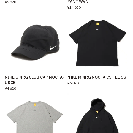
PANT WVN
¥6,820
¥14,630
NIKE U NRG CLUB CAP NOCTA-
NIKE M NRG NOCTA CS TEE SS
USCB
¥6,820
¥4,620