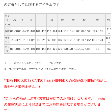
の定番として活躍するアイテムです
サイ
ズ
XS
S
M
L
XL
2XL
3XL
4XL
4XL
5XL
(cm)
11
胸囲
80~88
88~96
96~104
104~112
112~124
124~136
136~148
148~160
109~115
＋
ウエ
123.
65~73
73~81
81~89
89~97
97~109
109~121
121~133
133~145
118.5~123.5
スト
＋
ヒッ
80~88
88~96
96~104
104~112
112~120
120~128
128~136
136~148
83
84
プ
メーカーオフィシャルのサイズチャートになります。
サイズは目安であり、実寸ではございませんのでご注意ください。
*NIKE PRODUCTS CANNOT BE SHIPPED OVERSEAS. (NIKEの商品は
海外発送出来ません。)
*こちらの商品は通常4営業日程度でのお届けとなりますが、商品
の在庫状況により発送までにお時間を頂戴する場合がございま
す。