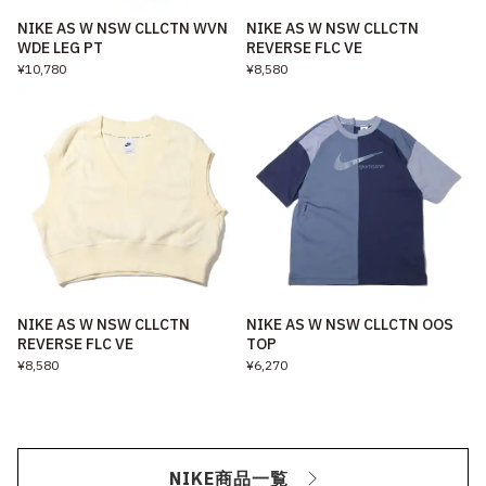
NIKE AS W NSW CLLCTN WVN
NIKE AS W NSW CLLCTN
WDE LEG PT
REVERSE FLC VE
¥10,780
¥8,580
NIKE AS W NSW CLLCTN
NIKE AS W NSW CLLCTN OOS
REVERSE FLC VE
TOP
¥8,580
¥6,270
NIKE商品一覧