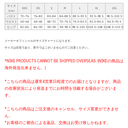
サイズ
XXS
XS
S
M
L
XL
2XL
(cm)
バスト
72~76
76~80
80~84
84~88.5
88.5~93.5
93.5~98.5
98.5~103.5
ウエスト
60~64
64~68
68~72
72~76.5
76.5~81.5
81.5~86.5
86.5~91.5
ヒップ
82~86
86~90
90~94
94~98.5
98.5~103.5
103.5~108.5
108.5~113.5
メーカーオフィシャルのサイズチャートになります。
サイズは目安であり、実寸ではございませんのでご注意ください。
*NIKE PRODUCTS CANNOT BE SHIPPED OVERSEAS. (NIKEの商品は
海外発送出来ません。)
*こちらの商品は通常4営業日程度でのお届けとなりますが、商品
の在庫状況により発送までにお時間を頂戴する場合がございま
す。
*こちらの商品はご注文後のキャンセル、サイズ変更ができませ
ん。
*お客様のご都合による返品、交換はお受け致しかねます。