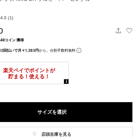
4.0
(1)
0
40コイン 獲得
12回払いで月々1,283円
から。分割手数料無料
サイズを選択
店頭在庫を見る