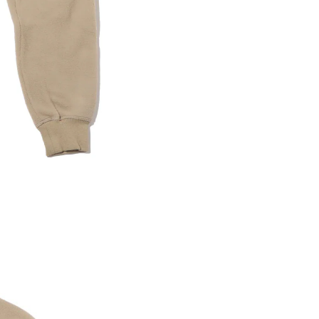
内いたしか
※ 店舗へ
※ 価格表
が生じる場