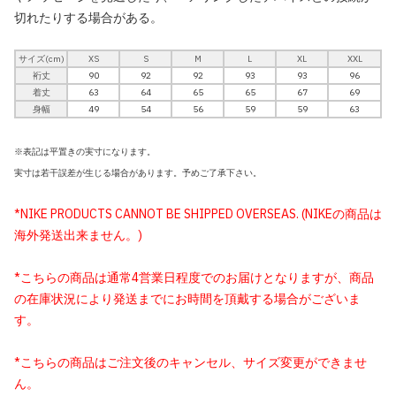
切れたりする場合がある。
サイズ(cm)
XS
S
M
L
XL
XXL
裄丈
90
92
92
93
93
96
着丈
63
64
65
65
67
69
身幅
49
54
56
59
59
63
※表記は平置きの実寸になります。
実寸は若干誤差が生じる場合があります。予めご了承下さい。
*NIKE PRODUCTS CANNOT BE SHIPPED OVERSEAS. (NIKEの商品は
海外発送出来ません。)
*こちらの商品は通常4営業日程度でのお届けとなりますが、商品
の在庫状況により発送までにお時間を頂戴する場合がございま
す。
*こちらの商品はご注文後のキャンセル、サイズ変更ができませ
ん。