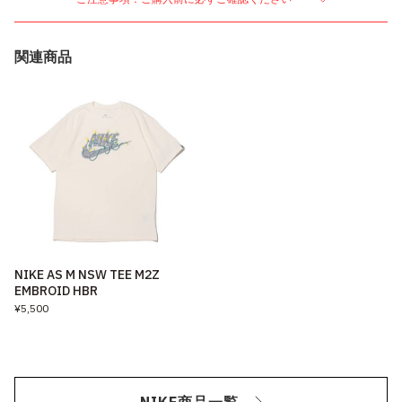
関連商品
NIKE AS M NSW TEE M2Z
EMBROID HBR
¥5,500