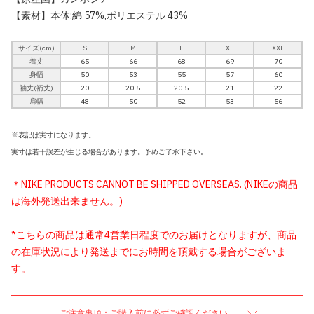
【素材】本体:綿 57%,ポリエステル 43%
サイズ(cm)
S
M
L
XL
XXL
着丈
65
66
68
69
70
身幅
50
53
55
57
60
袖丈(裄丈)
20
20.5
20.5
21
22
肩幅
48
50
52
53
56
※表記は実寸になります。
実寸は若干誤差が生じる場合があります。予めご了承下さい。
＊NIKE PRODUCTS CANNOT BE SHIPPED OVERSEAS. (NIKEの商品
は海外発送出来ません。)
*こちらの商品は通常4営業日程度でのお届けとなりますが、商品
の在庫状況により発送までにお時間を頂戴する場合がございま
す。
ご注意事項：ご購入前に必ずご確認ください