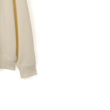
※ 店舗在
内いたしか
※ 店舗へ
※ 価格表
が生じる場