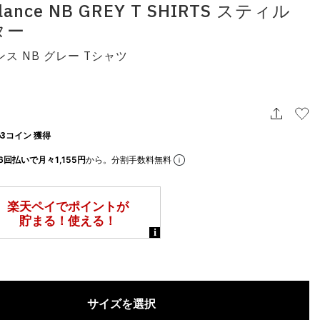
lance NB GREY T SHIRTS スティル
ター
ス NB グレー Tシャツ
3コイン 獲得
6回払いで月々1,155円
から。分割手数料無料
サイズを選択