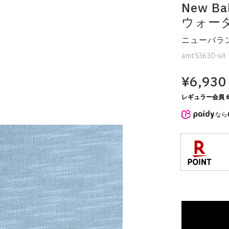
New Ba
ウォー
ニューバラン
amt53630-sit
¥6,930
レギュラー会員 6
なら