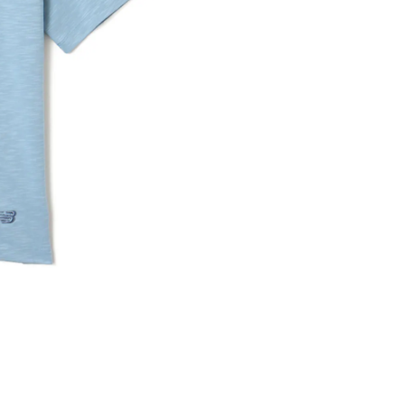
※ 店舗在
内いたしか
※ 店舗へ
※ 価格表
が生じる場