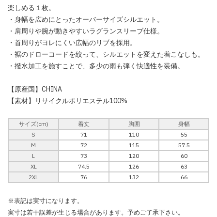
楽しめる１枚。
・身幅を広めにとったオーバーサイズシルエット。
・肩周りや腕が動きやすいラグランスリーブ仕様。
・首周りがヨレにくい広幅のリブを採用。
・裾のドローコードを絞って、シルエットを変えた着こなしも。
・撥水加工を施すことで、多少の雨も弾く快適性を装備。
【原産国】CHINA
【素材】リサイクルポリエステル100%
サイズ(cm)
着丈
胸囲
身幅
S
71
110
55
M
72
115
57.5
L
73
120
60
XL
74.5
126
63
2XL
76
132
66
※表記は実寸になります。
実寸は若干誤差が生じる場合があります。予めご了承下さい。