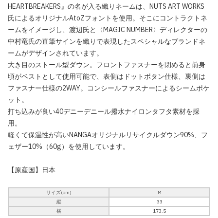
HEARTBREAKERS』の名が入る織りネームは、NUTS ART WORKS
氏によるオリジナルAtoZフォントを使用。そこにコントラクトネ
ームをイメージし、渡辺氏と〈MAGIC NUMBER〉ディレクターの
中村竜氏の直筆サインを織りで表現したスペシャルなブランドネ
ームがデザインされています。
大き目のストール型ダウン。フロントファスナーを閉めると前身
頃がベストとして使用可能で、表側はドットボタン仕様、裏側は
ファスナー仕様の2WAY。コンシールファスナーによるシームポケ
ット。
打ち込みが良い40デニーデニール撥水ナイロンタフタ素材を採
用。
軽くて保温性が高いNANGAオリジナルリサイクルダウン90%、フ
ェザー10%（60g）を使用しています。
【原産国】日本
サイズ(cm)
M
縦
33
横
173.5