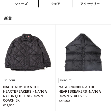
シューズ
ウェア
アクセサリー
その他
すべてのウェア
新着
SOLDOUT
SOLDOUT
MAGIC NUMBER & THE
MAGIC NUMBER & THE
HEARTBREAKERS × NANGA
HEARTBREAKERS×NANGA
NYLON QUILTING DOWN
DOWN STALL VEST
COACH JK
¥27,500
¥52,800