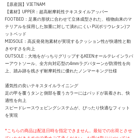
【原産国】VIETNAM
【素材】UPPER：超高耐摩耗性テキスタイルアッパー
FOOTBED：足裏の形状に合わせて立体成型された、植物由来のマ
テリアルを採用した加重に対して潰れにくい PU(ポリウレタン)フ
ットベッド
MIDSOLE：高反発発泡素材が実現するクッション性が快適性と動
きやすさを向上
OUTSOLE：大地をがっちりグリップするKEENオールテレインラバ
ーアウトソール、全方向対応型の4mmラグパターンが防滑性を向
上、踏み跡を残さず耐摩耗性に優れたノンマーキング仕様
通気性の良いテキスタイルライニング
足の甲を覆うタンと側部を覆うカラーにはパッドが装着され、快
適性を向上
スピードレースウェビングシステムが、ぴったり快適なフィット
を実現
*こちらの商品は配送日時を指定できません。最短での出荷とさせ