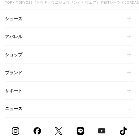
TOP
TOKYO23（トウキョウニジュウサン）
ウェア
半袖Tシャツ
JORDAN 
シューズ
アパレル
ショップ
ブランド
サポート
ニュース