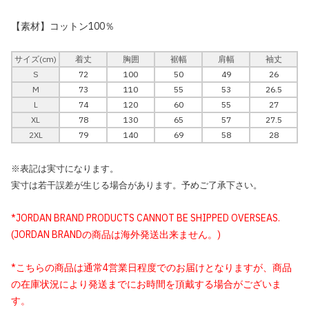
【素材】コットン100％
サイズ(cm)
着丈
胸囲
裾幅
肩幅
袖丈
S
72
100
50
49
26
M
73
110
55
53
26.5
L
74
120
60
55
27
XL
78
130
65
57
27.5
2XL
79
140
69
58
28
※表記は実寸になります。
実寸は若干誤差が生じる場合があります。予めご了承下さい。
*JORDAN BRAND PRODUCTS CANNOT BE SHIPPED OVERSEAS.
(JORDAN BRANDの商品は海外発送出来ません。)
*こちらの商品は通常4営業日程度でのお届けとなりますが、商品
の在庫状況により発送までにお時間を頂戴する場合がございま
す。