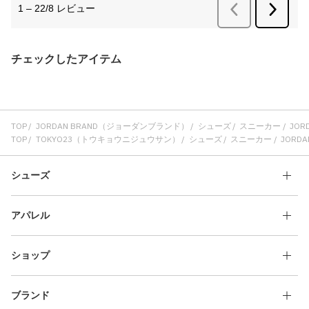
チェックしたアイテム
TOP
JORDAN BRAND（ジョーダンブランド）
シューズ
スニーカー
JORD
TOP
TOKYO23（トウキョウニジュウサン）
シューズ
スニーカー
JORDAN
シューズ
アパレル
ショップ
ブランド