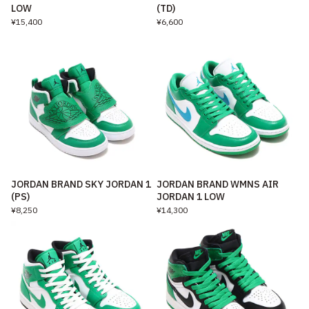
LOW
(TD)
¥15,400
¥6,600
JORDAN BRAND SKY JORDAN 1
JORDAN BRAND WMNS AIR
(PS)
JORDAN 1 LOW
¥8,250
¥14,300