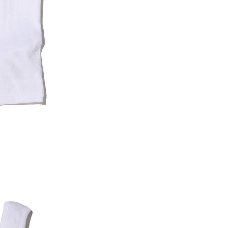
内いたしか
※ 店舗へ
※ 価格表
が生じる場