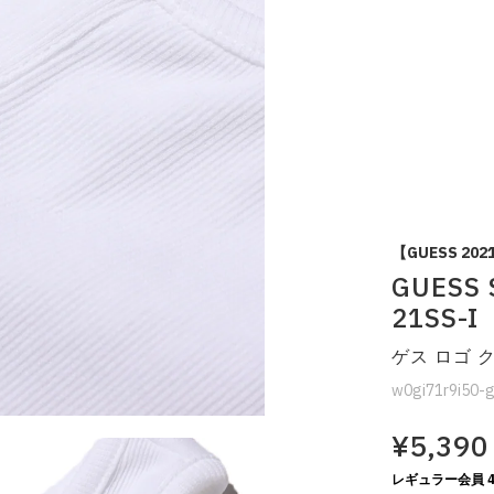
【GUESS 202
GUESS 
21SS-I
ゲス ロゴ 
w0gi71r9i50-
¥5,390
レギュラー会員 4