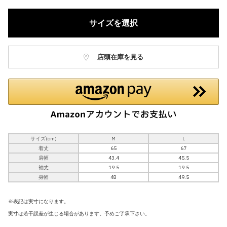
サイズを選択
店頭在庫を見る
サイズ(cm)
M
L
着丈
65
67
肩幅
43.4
45.5
袖丈
19.5
19.5
身幅
48
49.5
※表記は実寸になります。
実寸は若干誤差が生じる場合があります。予めご了承下さい。