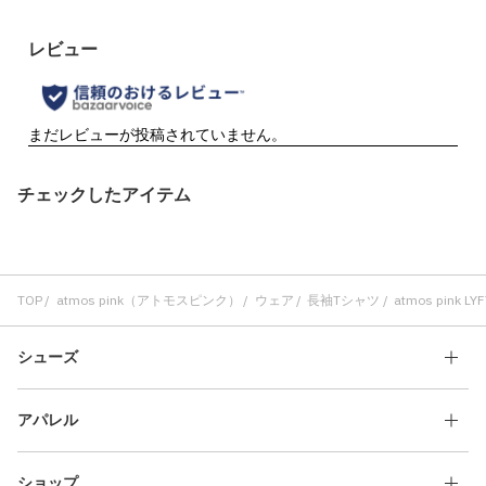
チェックしたアイテム
TOP
atmos pink（アトモスピンク）
ウェア
長袖Tシャツ
atmos pink 
シューズ
アパレル
ショップ