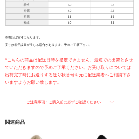
着丈
50
52
身幅
40
42
肩幅
33
35
袖丈
60
61
※表記は実寸になります。
実寸は若干誤差が生じる場合があります。予めご了承下さい。
*こちらの商品は配送日時を指定できません。最短での出荷とさせ
ていただきますので予めご了承ください。お受け取りについては
出荷完了時にお送りする送り状番号を元に配送業者へご相談下さ
いますようお願い致します。
ご注意事項：ご購入前に必ずご確認ください
関連商品