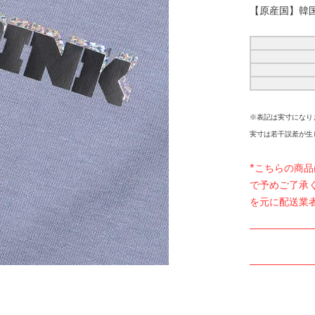
【原産国】韓
※表記は実寸になり
実寸は若干誤差が生
*こちらの商
で予めご了承
を元に配送業