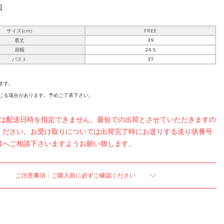
国
サイズ(cm)
FREE
着丈
39
肩幅
24.5
バスト
37
ます。
じる場合があります。予めご了承下さい。
品は配送日時を指定できません。最短での出荷とさせていただきますの
ください。お受け取りについては出荷完了時にお送りする送り状番号
者へご相談下さいますようお願い致します。
ご注意事項：ご購入前に必ずご確認ください