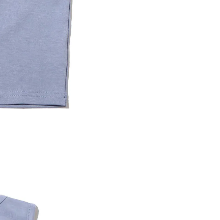
内いたしか
※ 店舗へ
※ 価格表
が生じる場