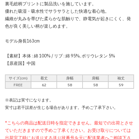
裏毛総柄プリントに製品洗いを施しています。
優れた吸湿・吸水性でサラサラとした快適な着心地。
繊維が丸みを帯びた柔らかな肌触りで、静電気が起きにくく、発
色が良く美しい柄が楽しめます。
モデル身長163cm
【素材】本体 : 綿 100% / リブ : 綿 95%, ポリウレタン 5%
【原産国】中国
サイズ(cm)
着丈
身幅
肩幅
袖丈
FREE
62
58
58
59
※表記は実寸になります。
実寸は若干誤差が生じる場合があります。予めご了承下さい。
*こちらの商品は配送日時を指定できません。最短での出荷とさせ
ていただきますので予めご了承ください。お受け取りについては
出荷完了時にお送りする送り状番号を元に配送業者へご相談下さ