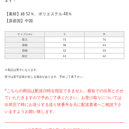
【素材】綿 52％、ポリエステル 48％
【原産国】中国
サイズ(cm)
S
M
着丈
71
76
身幅
58
63
肩幅
52
55
袖丈
61
62
※表記は実寸になります。
実寸は若干誤差が生じる場合があります。予めご了承下さい。
*こちらの商品は配送日時を指定できません。最短での出荷とさせ
ていただきますので予めご了承ください。お受け取りについては
出荷完了時にお送りする送り状番号を元に配送業者へご相談下さ
いますようお願い致します。