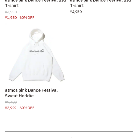
T-shirt
T-shirt
¥4,950
¥4,950
¥1,980
60%OFF
atmos pink Dance Festival
Sweat Hoddie
¥7,480
¥2,992
60%OFF