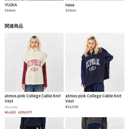
YUIKA
nasa
156cm
156cm
関連商品
atmos pink College Cable Knit
atmos pink College Cable Knit
Vest
Vest
¥16,500
¥16,500
¥6,600
60%OFF