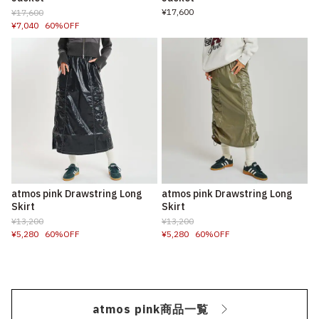
¥17,600
¥17,600
¥7,040
60%OFF
atmos pink Drawstring Long
atmos pink Drawstring Long
Skirt
Skirt
¥13,200
¥13,200
¥5,280
60%OFF
¥5,280
60%OFF
atmos pink商品一覧