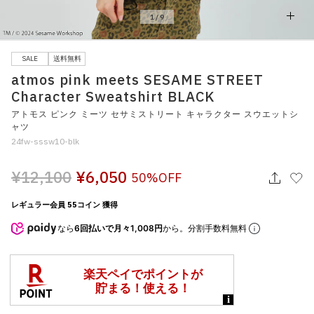
その他
1
/
9
すべてのウェア
SALE
送料無料
atmos pink meets SESAME STREET
Character Sweatshirt BLACK
アトモス ピンク ミーツ セサミストリート キャラクター スウエットシ
ャツ
24fw-sssw10-blk
¥12,100
¥6,050
50%OFF
レギュラー会員 55コイン 獲得
なら
6回払いで月々1,008円
から。分割手数料無料