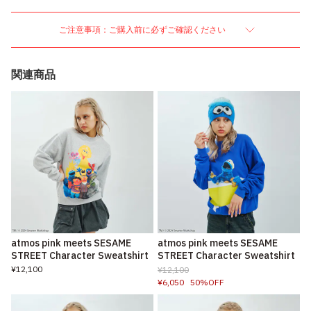
ご注意事項：ご購入前に必ずご確認ください
関連商品
atmos pink meets SESAME
atmos pink meets SESAME
STREET Character Sweatshirt
STREET Character Sweatshirt
¥12,100
¥12,100
¥6,050
50%OFF