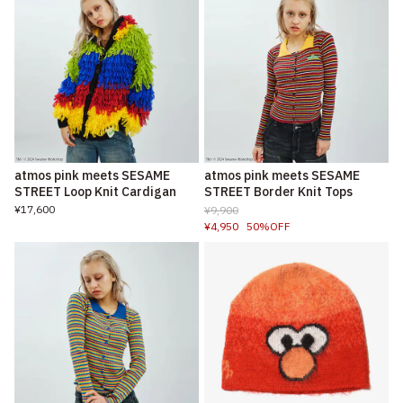
atmos pink meets SESAME
atmos pink meets SESAME
STREET Loop Knit Cardigan
STREET Border Knit Tops
¥17,600
¥9,900
¥4,950
50%OFF