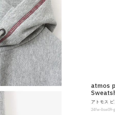
atmos p
Sweats
アトモス ピ
24fw-llsw09-