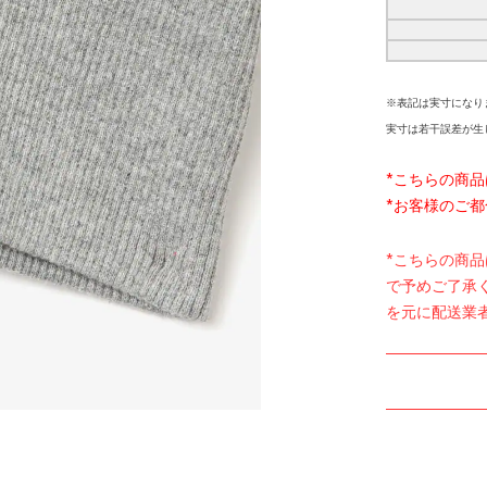
※表記は実寸になり
実寸は若干誤差が生
*こちらの商
*お客様のご
*こちらの商
で予めご了承
を元に配送業