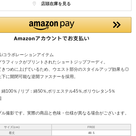
店頭在庫を見る
k × LiLiコラボレーションアイテム
グラフィックがプリントされたショートジップフーディ。
てきつめに上げているため、ウエスト部分のスタイルアップ効果も◎
上下に開閉可能な逆開ファスナーを採用。
100％ / リブ：綿50％,ポリエステル45％,ポリウレタン5％
国
プル撮影です。実際の商品と色味・仕様が異なる場合がございます。
サイズ(cm)
FREE
着丈
48.5