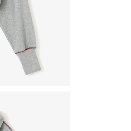
※ 店舗在
内いたしか
※ 店舗へ
※ 価格表
が生じる場