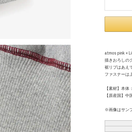
atmos pin
描きおろしの
裾リブはあえ
ファスナーは
【素材】本体：綿
【原産国】中
※画像はサン