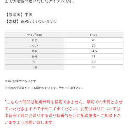
まで大活躍間違いなしなアイテムです。
【原産国】中国
【素材】綿95 ポリウレタン5
サイズ(cm)
FREE
着丈
43
バスト
37
肩幅
24.5
裾幅
33
AH
19
天幅
14
※表記は実寸になります。
実寸は若干誤差が生じる場合があります。予めご了承下さい。
*こちらの商品は配送日時を指定できません。最短での出荷とさせ
ていただきますので予めご了承ください。お受け取りについては
出荷完了時にお送りする送り状番号を元に配送業者へご相談下さ
いますようお願い致します。