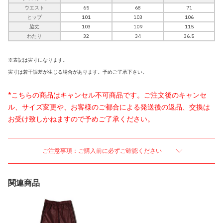
ウエスト
65
68
71
ヒップ
101
103
106
脇丈
103
109
115
わたり
32
34
36.5
※表記は実寸になります。
実寸は若干誤差が生じる場合があります。予めご了承下さい。
*こちらの商品はキャンセル不可商品です。ご注文後のキャンセ
ル、サイズ変更や、お客様のご都合による発送後の返品、交換は
お受け致しかねますので予めご了承ください。
ご注意事項：ご購入前に必ずご確認ください
関連商品