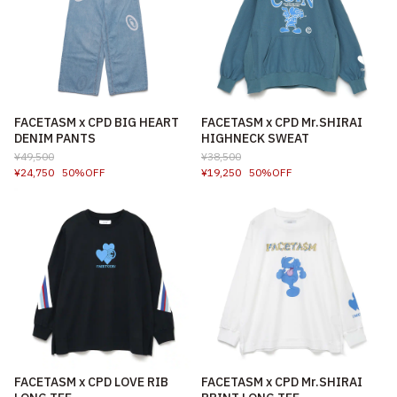
FACETASM x CPD BIG HEART
FACETASM x CPD Mr.SHIRAI
DENIM PANTS
HIGHNECK SWEAT
¥49,500
¥38,500
¥24,750
50%OFF
¥19,250
50%OFF
FACETASM x CPD LOVE RIB
FACETASM x CPD Mr.SHIRAI