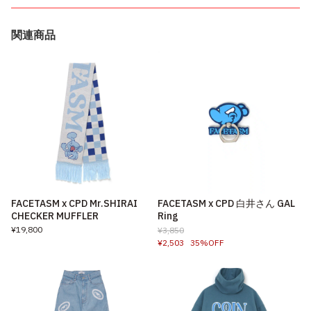
関連商品
FACETASM x CPD Mr.SHIRAI
FACETASM x CPD 白井さん GAL
CHECKER MUFFLER
Ring
¥19,800
¥3,850
¥2,503
35%OFF