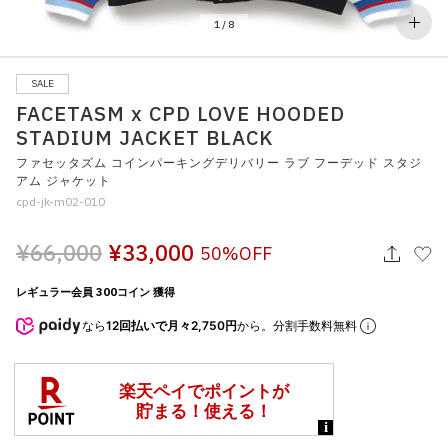
その他
1
/
8
すべてのウェア
SALE
FACETASM x CPD LOVE HOODED
STADIUM JACKET BLACK
ファセッタズム コインパーキングデリバリー ラブ フーデッド スタジ
アム ジャケット
cpd-jk-m02-010
¥66,000
¥33,000
50%OFF
レギュラー会員 300コイン 獲得
なら
12回払いで月々2,750円
から。分割手数料無料