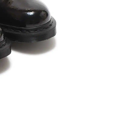
内いたしか
※ 店舗へ
※ 価格表
が生じる場