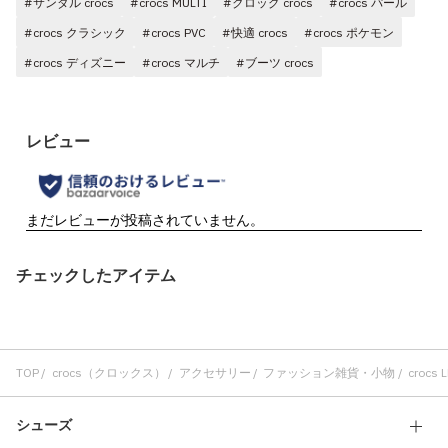
#サンダル crocs
#crocs MULTI
#クロッグ crocs
#crocs パール
#crocs クラシック
#crocs PVC
#快適 crocs
#crocs ポケモン
#crocs ディズニー
#crocs マルチ
#ブーツ crocs
チェックしたアイテム
TOP
crocs（クロックス）
アクセサリー
ファッション雑貨・小物
crocs L
シューズ