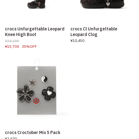
crocs Unfurgettable Leopard
crocs Cl Unfurgettable
Knee High Boot
Leopard Clog
¥10,450
¥24,200
¥15,730
35%OFF
crocs Croctober Mix 5 Pack
¥2,620