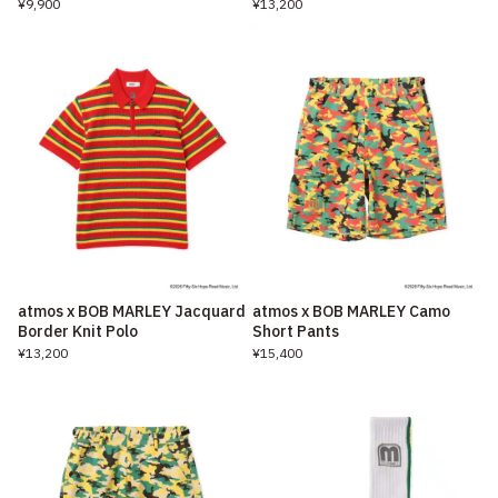
¥9,900
¥13,200
atmos x BOB MARLEY Jacquard
atmos x BOB MARLEY Camo
Border Knit Polo
Short Pants
¥13,200
¥15,400