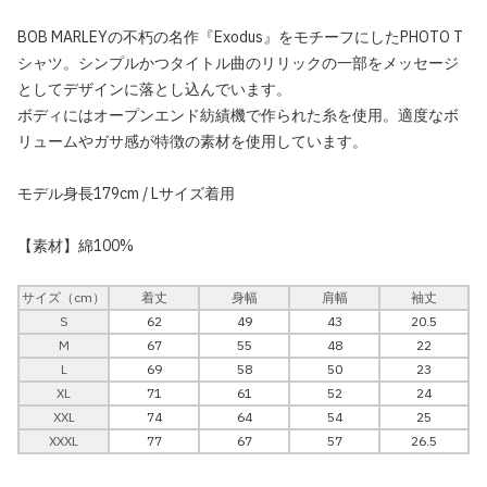
BOB MARLEYの不朽の名作『Exodus』をモチーフにしたPHOTO T
シャツ。シンプルかつタイトル曲のリリックの一部をメッセージ
としてデザインに落とし込んでいます。
ボディにはオープンエンド紡績機で作られた糸を使用。適度なボ
リュームやガサ感が特徴の素材を使用しています。
モデル身長179cm / Lサイズ着用
【素材】綿100%
サイズ（cm）
着丈
身幅
肩幅
袖丈
S
62
49
43
20.5
M
67
55
48
22
L
69
58
50
23
XL
71
61
52
24
XXL
74
64
54
25
XXXL
77
67
57
26.5