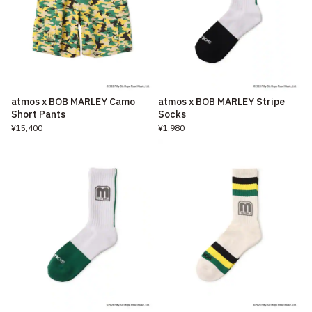
atmos x BOB MARLEY Camo
atmos x BOB MARLEY Stripe
Short Pants
Socks
¥15,400
¥1,980