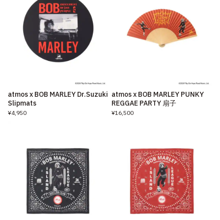
atmos x BOB MARLEY Dr.Suzuki
atmos x BOB MARLEY PUNKY
Slipmats
REGGAE PARTY 扇子
¥4,950
¥16,500