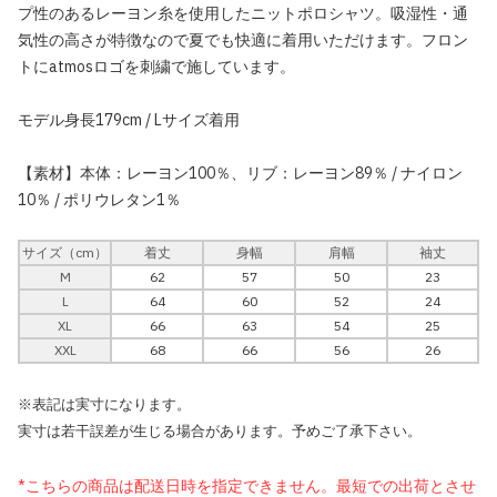
プ性のあるレーヨン糸を使用したニットポロシャツ。吸湿性・通
気性の高さが特徴なので夏でも快適に着用いただけます。フロン
トにatmosロゴを刺繍で施しています。
モデル身長179cm / Lサイズ着用
【素材】本体：レーヨン100％、リブ：レーヨン89％ / ナイロン
10％ / ポリウレタン1％
サイズ（cm）
着丈
身幅
肩幅
袖丈
M
62
57
50
23
L
64
60
52
24
XL
66
63
54
25
XXL
68
66
56
26
※表記は実寸になります。
実寸は若干誤差が生じる場合があります。予めご了承下さい。
*こちらの商品は配送日時を指定できません。最短での出荷とさせ