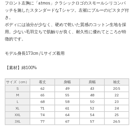
フロント左胸に「atmos」クラシックロゴのスモールシリコンパ
ッチを施したスタンダードなTシャツ。左裾にブルーのピスタグ付
き。
ボディには油分が少なく、硬めで乾いた質感のコットン生地を採
用。少ない毛羽立ちで肌触りが良く、耐久性に優れてところが特
徴的です。
モデル身長173cm / Lサイズ着用
【素材】綿100%
サイズ（cm）
着丈
身幅
肩幅
袖丈
S
62
49
43
20.5
M
65
55
48
22
L
68
58
50
23
XL
71
61
52
24
XXL
74
64
54
25
3XL
77
67
57
26.5