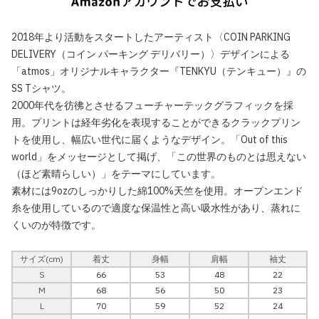
2018年より活動をスタートしたアーティスト〈COIN PARKING
DELIVERY（コイン パーキング デリバリー）〉デザインによる
「atmos」オリジナルキャラクター『TENKYU（テンキュー）』の
SS Tシャツ。
2000年代を彷彿とさせるフューチャーテックグラフィックを採
用。プリントは経年劣化を表現することができるクラックプリン
トを使用し、幅広い世代に届くようなデザイン。「Out of this
world」をメッセージとして掲げ、「この世界のものとは思えない
（ほど素晴らしい）」をテーマにしています。
素材には9ozのしっかりした綿100%天竺を使用。オープンエンド
糸を使用しているので適度な保温性と高い吸水性があり、蒸れに
くいのが特徴です。
サイズ(cm)
着丈
身幅
肩幅
袖丈
S
66
53
48
22
M
68
56
50
23
L
70
59
52
24