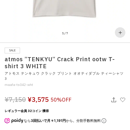
その他
すべてのウェア
1
/
7
SALE
atmos ”TENKYU” Crack Print ootw T-
shirt 3 WHITE
アトモス テンキュウ クラック プリント オオティダブル ティーシャツ
3
maafa-ts042-wht
¥7,150
¥3,575
50%OFF
レギュラー会員 32コイン 獲得
なら
3回払いで月々1,191円
から。分割手数料無料