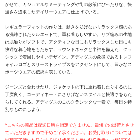
かせて、カジュアルなミーティングや街の散策にぴったりな、快
適さを追求したデイリーウエアに仕上げている。
レギュラーフィットの作りは、動きを妨げないリラックス感のあ
る洗練されたシルエットで、重ね着もしやすい。リブ編みの生地
は肌触りがソフトで、アクティブな日にもリラックスした日にも
快適な着心地をもたらす。ラウンドネックと半袖を備えた、クラ
シックで着回しやすいデザイン。アディダスの象徴であるトレフ
ォイルロゴとスリーストライプスをアクセントにして、豊かなス
ポーツウエアの伝統を表している。
ジーンズと合わせたり、ジャケットの下に重ね着したりするのに
丁度良く、コーディネートにさりげないスタイルと快適さをもた
らしてくれる。アディダスのこのクラシックな一着で、毎日を特
別なものにしよう。
*こちらの商品は配送日時を指定できません。最短での出荷とさせ
ていただきますので予めご了承ください。お受け取りについては