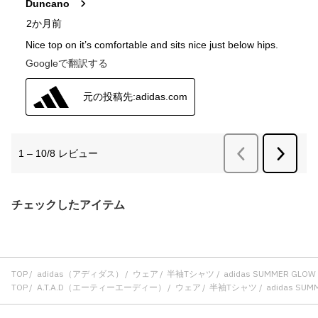
チェックしたアイテム
TOP
adidas（アディダス）
ウェア
半袖Tシャツ
adidas SUMMER GLO
TOP
A.T.A.D（エーティーエーディー）
ウェア
半袖Tシャツ
adidas SUM