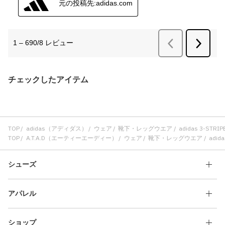
チェックしたアイテム
TOP
adidas（アディダス）
ウェア
靴下・レッグウエア
adidas 3-ST
TOP
A.T.A.D（エーティーエーディー）
ウェア
靴下・レッグウエア
adid
シューズ
アパレル
ショップ