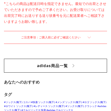
*こちらの商品は配送日時を指定できません。最短での出荷とさせ
ていただきますので予めご了承ください。お受け取りについては
出荷完了時にお送りする送り状番号を元に配送業者へご相談下さ
いますようお願い致します。
ご注意事項：ご購入前に必ずご確認ください
adidas商品一覧
あなたへのおすすめ
タグ
#ソックス(靴下) コスパ
#快適 ソックス(靴下)
#メンズ ソックス(靴下)
#ロゴ ソックス(靴下)
#ホワイト ソックス(靴下)
#レディース ソックス(靴下)
#ソックス(靴下) クラシック
#adidas
ソックス(靴下)
#クルーソックス 快適
#adidas クルーソックス