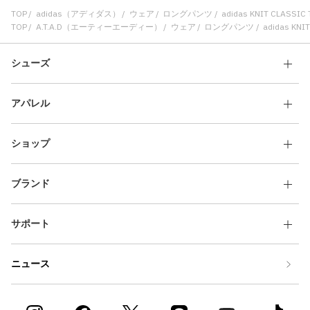
TOP
adidas（アディダス）
ウェア
ロングパンツ
adidas KNIT CLASS
TOP
A.T.A.D（エーティーエーディー）
ウェア
ロングパンツ
adidas KN
シューズ
アパレル
ショップ
ブランド
サポート
ニュース