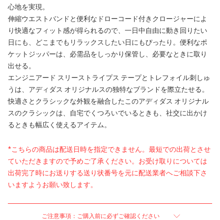
心地を実現。
伸縮ウエストバンドと便利なドローコード付きクロージャーによ
り快適なフィット感が得られるので、一日中自由に動き回りたい
日にも、どこまでもリラックスしたい日にもぴったり。便利なポ
ケットジッパーは、必需品をしっかり保管し、必要なときに取り
出せる。
エンジニアード スリーストライプス テープとトレフォイル刺しゅ
うは、アディダス オリジナルスの独特なブランドを際立たせる。
快適さとクラシックな外観を融合したこのアディダス オリジナル
スのクラシックは、自宅でくつろいでいるときも、社交に出かけ
るときも幅広く使えるアイテム。
*こちらの商品は配送日時を指定できません。最短での出荷とさせ
ていただきますので予めご了承ください。お受け取りについては
出荷完了時にお送りする送り状番号を元に配送業者へご相談下さ
いますようお願い致します。
ご注意事項：ご購入前に必ずご確認ください