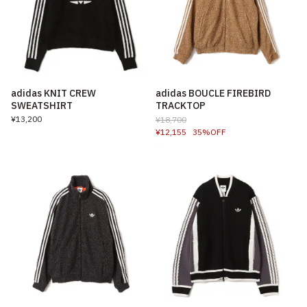
adidas KNIT CREW
adidas BOUCLE FIREBIRD
SWEATSHIRT
TRACKTOP
¥13,200
¥18,700
¥12,155
35%OFF