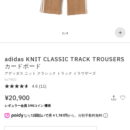
その他
すべてのウェア
1
/
4
adidas KNIT CLASSIC TRACK TROUSERS
カードボード
アディダス ニット クラシック トラック トラウザーズ
ks7802
4.6
(11)
¥20,900
レギュラー会員 190コイン 獲得
なら
12回払いで月々1,741円
から。分割手数料無料