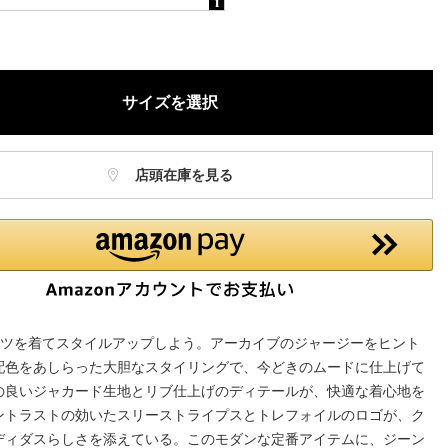
庫に関しましてはWEBカスタマーにお問い合わせいただいてもご案
ねますので、ご了承ください。
お電話でのお取り置きやお取り寄せは承っておりません。
サイズを選択
記はオンラインショップでの現時点の価格となり、店舗価格と価格差
合がございます。
店頭在庫を見る
ャツを着てスタイルアップしよう。アーカイブのジャージーをヒント
配色をあしらった大胆なスタイリングで、今どきのムードに仕上げて
の良いジャカード生地とリブ仕上げのディテールが、快適な着心地を
ントラストの効いたスリーストライプスとトレフォイルのロゴが、ク
ディダスらしさを添えている。このモダンな定番アイテムに、ジーン