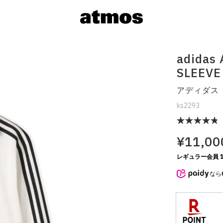
adidas
SLEEV
アディダス
ks2293
¥11,00
サイズを選
レギュラー会員 1
なら
※ 在庫あ