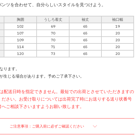
パンツを合わせて、自分らしいスタイルを見つけよう。
胸囲
うしろ着丈
袖丈
袖口幅
102
69
65
19
107
70
65
20
109
70
65
20
114
71
65
20
120
73
65
20
なります。
が生じる場合があります。予めご了承下さい。
品は配送日時を指定できません。最短での出荷とさせていただきますの
ください。お受け取りについては出荷完了時にお送りする送り状番号
者へご相談下さいますようお願い致します。
ご注意事項：ご購入前に必ずご確認ください