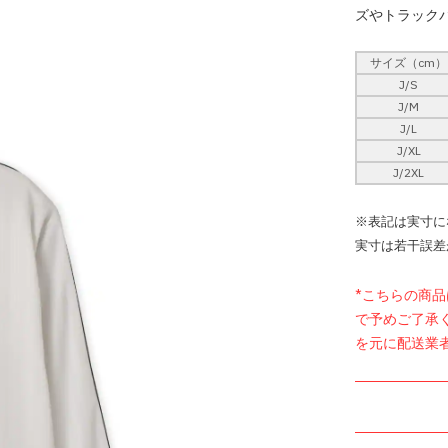
ズやトラック
サイズ（cm）
J/S
J/M
J/L
J/XL
J/2XL
※表記は実寸に
実寸は若干誤差
*こちらの商
で予めご了承
を元に配送業