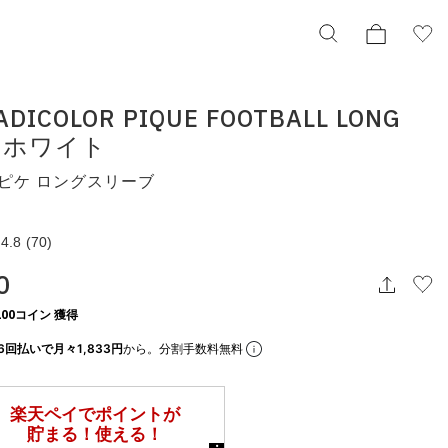
 ADICOLOR PIQUE FOOTBALL LONG
E ホワイト
adidas ADICOLOR PIQUE FOOTBALL LONG
SLEEVE ホワイト
 ピケ ロングスリーブ
アディダス ピケ ロングスリーブ
ks2293
¥11,000
4.8
(70)
0
択してください
00コイン 獲得
6回払いで月々1,833円
から。分割手数料無料
この条件で検索する
りの表示でもタイミングにより売り切れの可能性がございます。