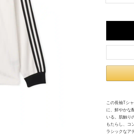
※ 店舗在
内いたしか
※ 店舗へ
※ 価格表
が生じる場
この長袖Tシ
に、鮮やかな
いる。肌触り
もたらし、コ
ラシックなア