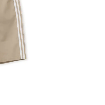
※ 店舗在
内いたしか
※ 店舗へ
※ 価格表
が生じる場