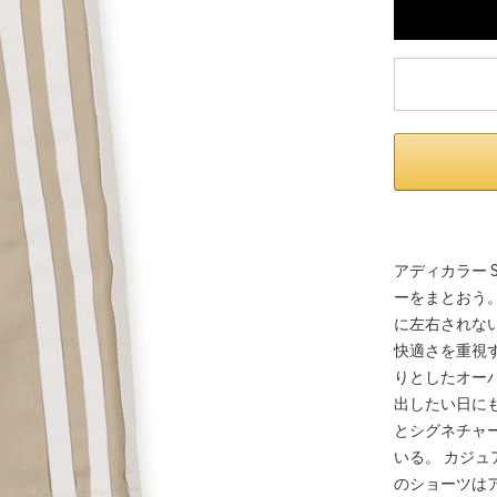
アディカラー 
ーをまとおう
に左右されな
快適さを重視
りとしたオー
出したい日に
とシグネチャ
いる。 カジ
のショーツは