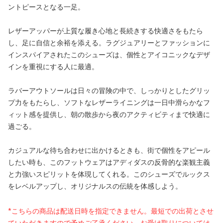
ントピースとなる一足。
レザーアッパーが上質な履き心地と長続きする快適さをもたら
し、足に自信と余裕を添える。ラグジュアリーとファッションに
インスパイアされたこのシューズは、個性とアイコニックなデザ
インを重視にする人に最適。
ラバーアウトソールは日々の冒険の中で、しっかりとしたグリッ
プ力をもたらし、ソフトなレザーライニングは一日中滑らかなフ
ィット感を提供し、朝の散歩から夜のアクティビティまで快適に
過ごる。
カジュアルな待ち合わせに出かけるときも、街で個性をアピール
したい時も、このフットウェアはアディダスの反骨的な楽観主義
と力強いスピリットを体現してくれる。このシューズでルックス
をレベルアップし、オリジナルスの伝統を体感しよう。
*こちらの商品は配送日時を指定できません。最短での出荷とさせ