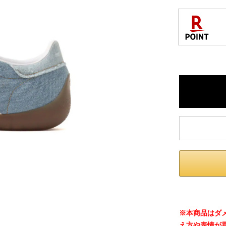
※ 店舗在
内いたしか
※ 店舗へ
※ 価格表
が生じる場
※本商品はダ
え方や表情が