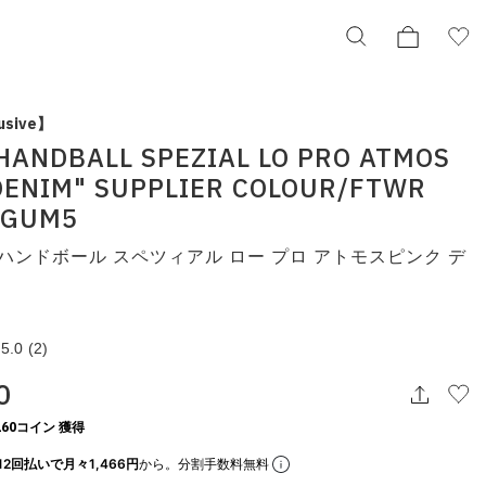
usive】
 HANDBALL SPEZIAL LO PRO ATMOS
adidas HANDBALL SPEZIAL LO PRO ATMOS
DENIM" SUPPLIER COLOUR/FTWR
PINK "DENIM" SUPPLIER COLOUR/FTWR
WHITE/GUM5
/GUM5
アディダス ハンドボール スペツィアル ロー プロ アトモスピ
ンク デニム
ハンドボール スペツィアル ロー プロ アトモスピンク デ
kj5755
¥17,600
5.0
(2)
択してください
0
この条件で検索する
60コイン 獲得
12回払いで月々1,466円
から。分割手数料無料
りの表示でもタイミングにより売り切れの可能性がございます。