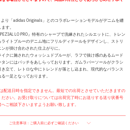
nk」より「adidas Originals」とのコラボレーションモデルがデニムを纏
します。
L SPEZIAL LO PRO』特有のシャープで洗練されたシルエットに、トレン
るライトブルーのデニム地にフリルディテールをデザインし、ストリ
ニンが掛け合わされた仕上がりに。
ライクに施されたウォッシュドブルーが、ラフで抜け感のあるムード
ータンにはパッチをあしらっております。ガムラバーソールがクラシ
引き立て、レトロな中にトレンドが落とし込まれ、現代的なバランス
れる一足となっております。
品は配送日時を指定できません。最短での出荷とさせていただきますの
ください。お受け取りについては出荷完了時にお送りする送り状番号
者へご相談下さいますようお願い致します。
ご注意事項：ご購入前に必ずご確認ください