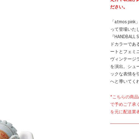
ださい。
「atmos pi
って登場いた
『HANDBAL
ドカラーであ
ートとフェミ
ヴィンテージ
を演出。シュ
ックな表情を
へと導いてく
*こちらの商
で予めご了承
を元に配送業