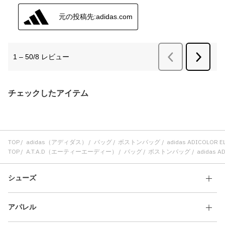
チェックしたアイテム
TOP
adidas（アディダス）
バッグ
ボストンバッグ
adidas ADICOLOR 
TOP
A.T.A.D（エーティーエーディー）
バッグ
ボストンバッグ
adidas A
シューズ
アパレル