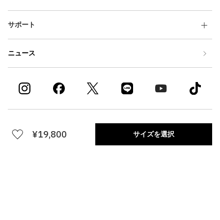
サポート
ニュース
利用規約
セキュリティポリシー
¥19,800
サイズを選択
特定商取引法
会社概要
プライバシーポリシー
採用情報
サイズを選択
店頭在庫検索
atmos APP
ダウンロード
atmos Gift
アトモス ギフト