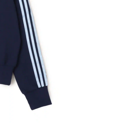
※ 店舗在
内いたしか
※ 店舗へ
※ 価格表
が生じる場