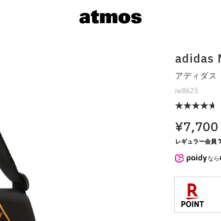
adidas
アディダス 
iw8625
¥7,700
サイズを選
レギュラー会員 7
なら
※ 在庫あ
※ 店舗在