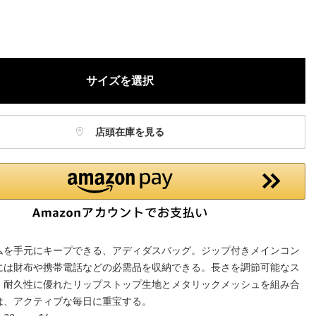
ねますので、ご了承ください。
お電話でのお取り置きやお取り寄せは承っておりません。
記はオンラインショップでの現時点の価格となり、店舗価格と価格差
合がございます。
サイズを選択
店頭在庫を見る
ムを手元にキープできる、アディダスバッグ。ジップ付きメインコン
には財布や携帯電話などの必需品を収納できる。長さを調節可能なス
。耐久性に優れたリップストップ生地とメタリックメッシュを組み合
は、アクティブな毎日に重宝する。