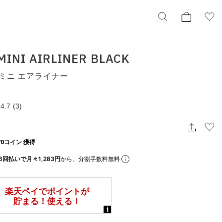
 MINI AIRLINER BLACK
ミニ エアライナー
adidas MINI AIRLINER BLACK
アディダス ミニ エアライナー
iw8625
4.7
(3)
¥7,700
択してください
0コイン 獲得
6回払いで月々1,283円
から。分割手数料無料
この条件で検索する
りの表示でもタイミングにより売り切れの可能性がございます。
庫に関しましてはWEBカスタマーにお問い合わせいただいてもご案